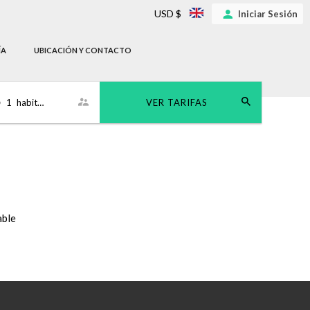
USD $
Iniciar Sesión
ÍA
UBICACIÓN Y CONTACTO
•
1
habitación
VER TARIFAS
able