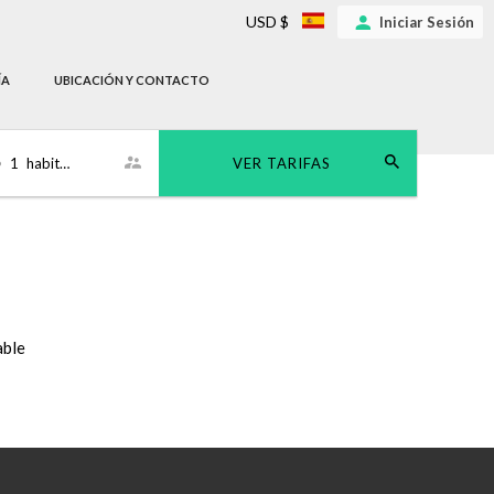
USD $
Iniciar Sesión
ÍA
UBICACIÓN Y CONTACTO
•
1
habitación
VER TARIFAS
able